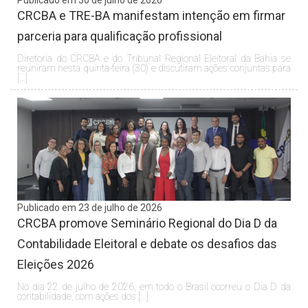
CRCBA e TRE-BA manifestam intenção em firmar
parceria para qualificação profissional
Diretoria do CRCBA e do Tribunal Regional Eleitoral da Bahia se
reuniram nesta quinta-feira (30) e discutiram ações conjuntas para
[…]
Publicado em 23 de julho de 2026
CRCBA promove Seminário Regional do Dia D da
Contabilidade Eleitoral e debate os desafios das
Eleições 2026
No dia 22 de julho de 2026, em todo o Brasil ocorreu o Dia D da
contabilidade, com ações dos […]