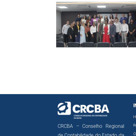
I
H
R
CRCBA – Conselho Regional
O
de Contabilidade do Estado da