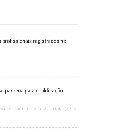
profissionais registrados no
 parceria para qualificação
hia se reuniram nesta quinta-feira (30) e