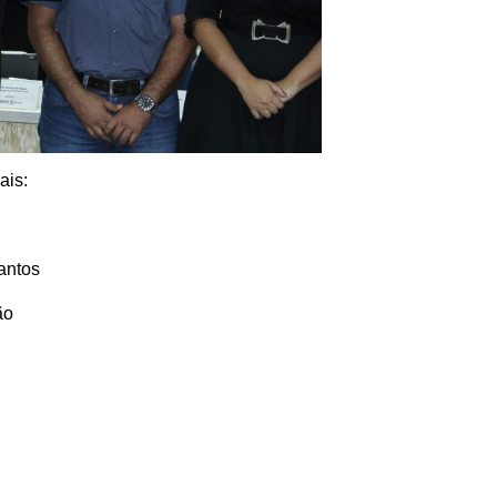
ais:
antos
ão