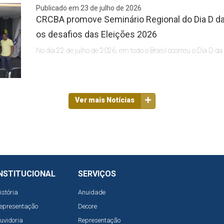
Publicado em 23 de julho de 2026
CRCBA promove Seminário Regional do Dia D da 
os desafios das Eleições 2026
No dia 22 de julho de 2026, em todo o Brasil ocorreu o Dia D da
Ver mais Notícias
NSTITUCIONAL
SERVIÇOS
istória
Anuidade
epresentação
Decore
uvidoria
Representação