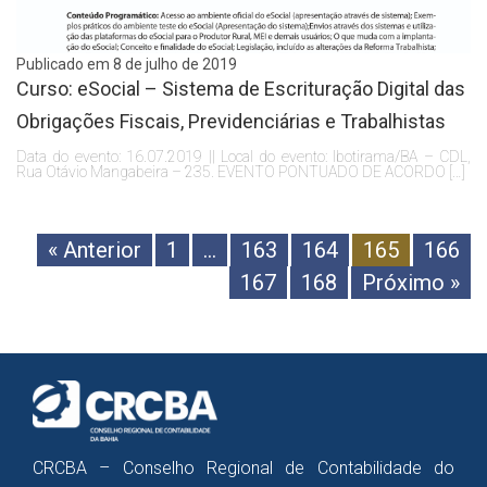
Publicado em 8 de julho de 2019
Curso: eSocial – Sistema de Escrituração Digital das
Obrigações Fiscais, Previdenciárias e Trabalhistas
Data do evento: 16.07.2019 || Local do evento: Ibotirama/BA – CDL,
Rua Otávio Mangabeira – 235. EVENTO PONTUADO DE ACORDO […]
« Anterior
1
…
163
164
165
166
167
168
Próximo »
CRCBA – Conselho Regional de Contabilidade do