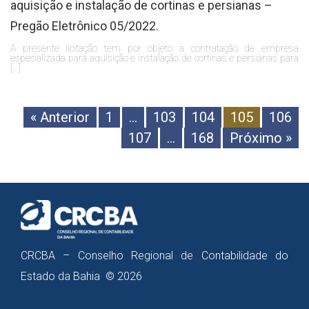
aquisição e instalação de cortinas e persianas –
Pregão Eletrônico 05/2022.
A presente licitação tem por objeto a contratação de empresa
especializada para aquisição e instalação de cortinas e persianas para
[…]
« Anterior
1
…
103
104
105
106
107
…
168
Próximo »
CRCBA – Conselho Regional de Contabilidade do
Estado da Bahia © 2026