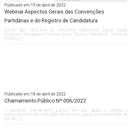
Publicado em 19 de abril de 2022
Webinar Aspectos Gerais das Convenções
Partidárias e do Registro de Candidatura
29/04, das: 14h30min às 16h30min Palestrante: Daniel Falcão
Professor; Advogado e Cientista Social; Doutor e Mestre em Direito do
Estado; […]
Publicado em 18 de abril de 2022
Chamamento Público Nº 006/2022
O presente chamamento público tem por objeto a seleção e
credenciamento de instituições de ensino superior para celebração de
acordo […]