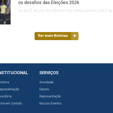
os desafios das Eleições 2026
No dia 22 de julho de 2026, em todo o Brasil ocorreu o Dia D da
Ver mais Notícias
NSTITUCIONAL
SERVIÇOS
istória
Anuidade
epresentação
Decore
uvidoria
Representação
ntre em Contato
Nossos Eventos