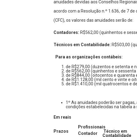
anuidades devidas aos Conselhos Regionais
acordo com a Resolução n.º 1.636, de 7 de 
(CFC), os valores das anuidades serão de:
Contadores:
R$562,00 (quinhentos e sessen
Técnicos em Contabilidade:
R$503,00 (qui
Para as organizações contábeis:
de R$279,00 (duzentos e setenta e n
de R$562,00 (quinhentos e sessenta e
de R$844,00 (oitocentos e quarenta e
de R$1.128,00 (mil cento e vinte e oi
de R$1.410,00 (mil quatrocentos e de
1º As anuidades poderão ser pagas,
condições estabelecidas na tabela a 
Em reais
Profissionais
Prazos
Técnico em
Contador
Contabilidade