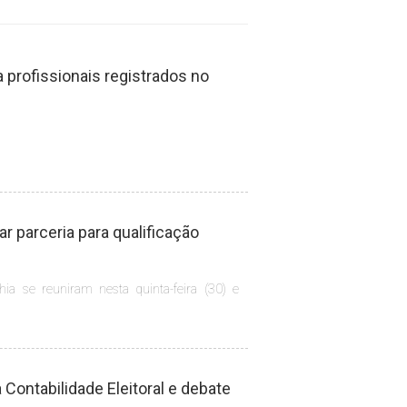
profissionais registrados no
 parceria para qualificação
hia se reuniram nesta quinta-feira (30) e
Contabilidade Eleitoral e debate