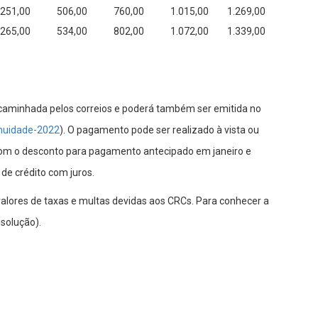
251,00
506,00
760,00
1.015,00
1.269,00
265,00
534,00
802,00
1.072,00
1.339,00
caminhada pelos correios e poderá também ser emitida no
anuidade-2022
). O pagamento pode ser realizado à vista ou
 com o desconto para pagamento antecipado em janeiro e
de crédito com juros.
valores de taxas e multas devidas aos CRCs. Para conhecer a
esolução).