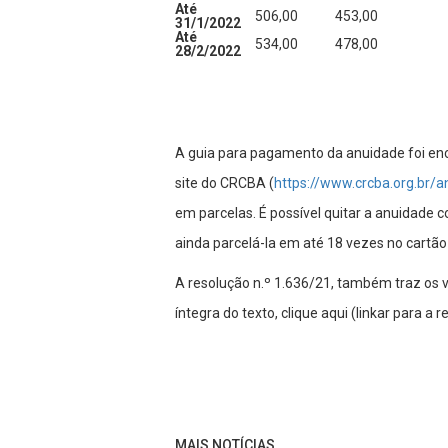
Até
506,00
453,00
31/1/2022
Até
534,00
478,00
28/2/2022
A guia para pagamento da anuidade foi en
site do CRCBA (
https://www.crcba.org.br/
em parcelas. É possível quitar a anuidade
ainda parcelá-la em até 18 vezes no cartão 
A resolução n.º 1.636/21, também traz os 
íntegra do texto, clique aqui (linkar para a r
MAIS NOTÍCIAS