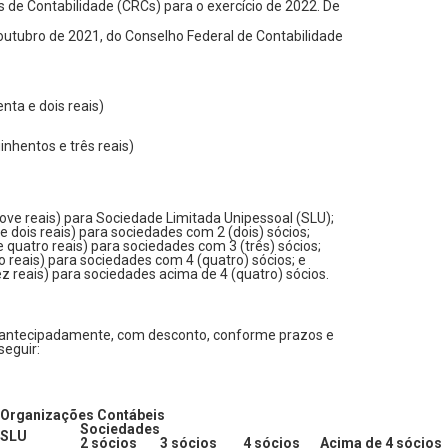
 de Contabilidade (CRCs) para o exercício de 2022. De
outubro de 2021, do Conselho Federal de Contabilidade
ta e dois reais)
nhentos e três reais)
ove reais) para Sociedade Limitada Unipessoal (SLU);
 dois reais) para sociedades com 2 (dois) sócios;
 quatro reais) para sociedades com 3 (três) sócios;
to reais) para sociedades com 4 (quatro) sócios; e
z reais) para sociedades acima de 4 (quatro) sócios.
 antecipadamente, com desconto, conforme prazos e
seguir:
Organizações Contábeis
Sociedades
SLU
2 sócios
3 sócios
4 sócios
Acima de 4 sócios