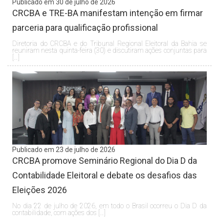
Publicado em 30 de julho de 2026
CRCBA e TRE-BA manifestam intenção em firmar
parceria para qualificação profissional
Diretoria do CRCBA e do Tribunal Regional Eleitoral da Bahia se
reuniram nesta quinta-feira (30) e discutiram ações conjuntas para
[…]
Publicado em 23 de julho de 2026
CRCBA promove Seminário Regional do Dia D da
Contabilidade Eleitoral e debate os desafios das
Eleições 2026
No dia 22 de julho de 2026, em todo o Brasil ocorreu o Dia D da
contabilidade, com ações dos […]