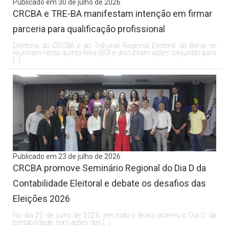
Publicado em 30 de julho de 2026
CRCBA e TRE-BA manifestam intenção em firmar
parceria para qualificação profissional
Diretoria do CRCBA e do Tribunal Regional Eleitoral da Bahia se
reuniram nesta quinta-feira (30) e discutiram ações conjuntas para
[…]
Publicado em 23 de julho de 2026
CRCBA promove Seminário Regional do Dia D da
Contabilidade Eleitoral e debate os desafios das
Eleições 2026
No dia 22 de julho de 2026, em todo o Brasil ocorreu o Dia D da
contabilidade, com ações dos […]