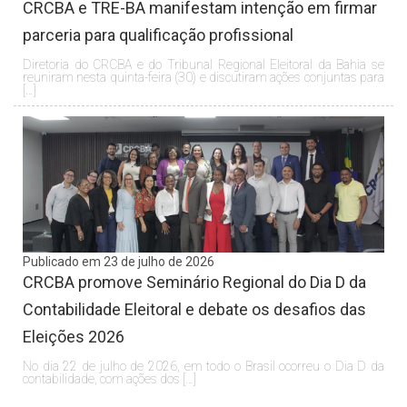
CRCBA e TRE-BA manifestam intenção em firmar
parceria para qualificação profissional
Diretoria do CRCBA e do Tribunal Regional Eleitoral da Bahia se
reuniram nesta quinta-feira (30) e discutiram ações conjuntas para
[…]
Publicado em 23 de julho de 2026
CRCBA promove Seminário Regional do Dia D da
Contabilidade Eleitoral e debate os desafios das
Eleições 2026
No dia 22 de julho de 2026, em todo o Brasil ocorreu o Dia D da
contabilidade, com ações dos […]