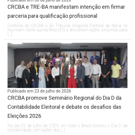
CRCBA e TRE-BA manifestam intenção em firmar
parceria para qualificação profissional
Diretoria do CRCBA e do Tribunal Regional Eleitoral da Bahia se
reuniram nesta quinta-feira (30) e discutiram ações conjuntas para
[…]
Publicado em 23 de julho de 2026
CRCBA promove Seminário Regional do Dia D da
Contabilidade Eleitoral e debate os desafios das
Eleições 2026
No dia 22 de julho de 2026, em todo o Brasil ocorreu o Dia D da
contabilidade, com ações dos […]