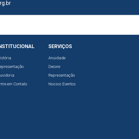
rg.br
NSTITUCIONAL
SERVIÇOS
istória
Anuidade
epresentação
Decore
uvidoria
Representação
ntre em Contato
Nossos Eventos