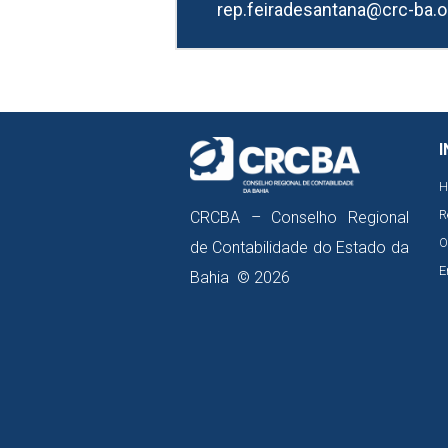
rep.feiradesantana@crc-ba.o
I
H
R
CRCBA – Conselho Regional
O
de Contabilidade do Estado da
E
Bahia © 2026