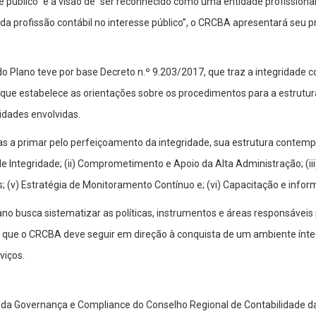
 público” e a visão de “ser reconhecido como uma entidade profissiona
o da profissão contábil no interesse público”, o CRCBA apresentará seu 
o Plano teve por base Decreto n.º 9.203/2017, que traz a integridade 
U, que estabelece as orientações sobre os procedimentos para a estrut
idades envolvidas.
s a primar pelo perfeiçoamento da integridade, sua estrutura contempla
ntegridade; (ii) Comprometimento e Apoio da Alta Administração; (iii
os; (v) Estratégia de Monitoramento Contínuo e; (vi) Capacitação e inf
no busca sistematizar as políticas, instrumentos e áreas responsáveis
s que o CRCBA deve seguir em direção à conquista de um ambiente ínte
viços.
da Governança e Compliance do Conselho Regional de Contabilidade da 