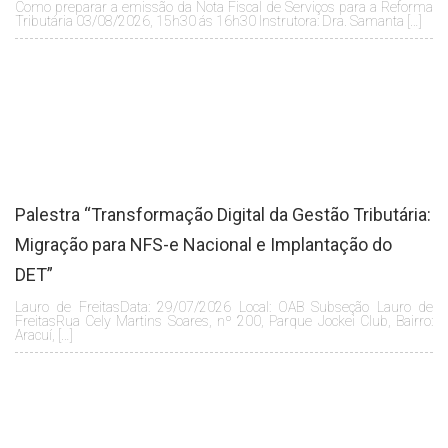
Como preparar a emissão da Nota Fiscal de Serviços para a Reforma
Tributária 03/08/2026, 15h30 ás 16h30 Instrutora: Dra. Samanta […]
Palestra “Transformação Digital da Gestão Tributária:
Migração para NFS-e Nacional e Implantação do
DET”
Lauro de FreitasData: 29/07/2026 Local: OAB Subseção Lauro de
FreitasRua Cely Martins Soares, nº 200, Parque Jockei Club, Bairro:
Aracuí, […]