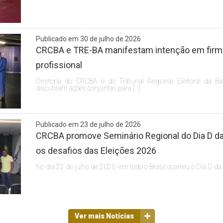
Publicado em 30 de julho de 2026
CRCBA e TRE-BA manifestam intenção em firmar
profissional
Diretoria do CRCBA e do Tribunal Regional Eleitoral da Ba
discutiram ações conjuntas para […]
Publicado em 23 de julho de 2026
CRCBA promove Seminário Regional do Dia D da 
os desafios das Eleições 2026
No dia 22 de julho de 2026, em todo o Brasil ocorreu o Dia D da
Ver mais Notícias