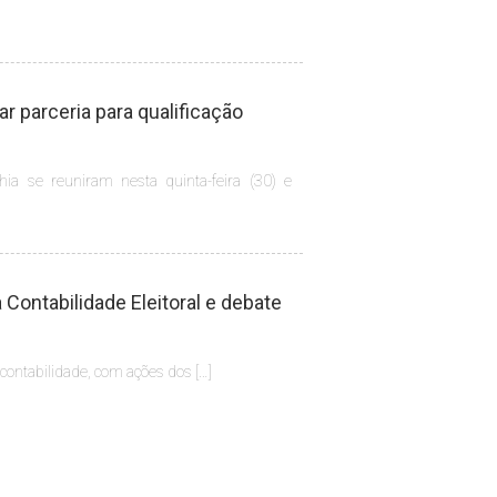
 parceria para qualificação
hia se reuniram nesta quinta-feira (30) e
Contabilidade Eleitoral e debate
 contabilidade, com ações dos […]