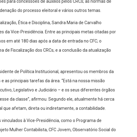
ões para concessões de auxílios pelos CRCs; as normas de
denação do processo eleitoral e vários outros temas.
lização, Ética e Disciplina, Sandra Maria de Carvalho
s da Vice-Presidência. Entre as principais metas citadas por
sos em até 180 dias após a data de entrada no CFC; o
rea de Fiscalização dos CRCs; e a conclusão da atualização
sidente de Política Institucional, apresentou os membros da
 e as principais tarefas da área. “Está na nossa missão
utivo, Legislativo e Judiciário – e os seus diferentes órgãos
eresse da classe”, afirmou. Segundo ele, atualmente há cerca
l que afetam, direta ou indiretamente, a contabilidade.
s vinculados à Vice-Presidência, como o Programa de
ojeto Mulher Contabilista, CFC Jovem, Observatório Social do