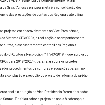
2020 da Vice-Presidência de Controle Interno foram
a da Silva. “A nossa principal meta é a consolidação dos
o envio das prestações de contas dos Regionais até o final
e os projetos em desenvolvimento na Vice-Presidência,
ada ao Sistema CFC/CRCs, a realização e acompanhamento
tre outros, o assessoramento contábil aos Regionais.
ivo do CFC, citou a Resolução nº 1.543/2018 – que aprova do
RCs para 2018/2027 –, para falar sobre os projetos
evisados procedimentos de compras e aquisições para maior
vista a conclusão e execução do projeto de reforma do prédio
racional e a atuação da Vice-Presidência foram abordados
s Santos. Ele falou sobre o projeto de apoio à cobrança; o