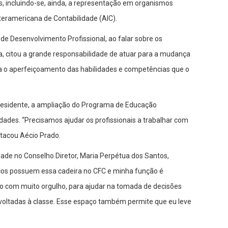
ros, incluindo-se, ainda, a representação em organismos
teramericana de Contabilidade (AIC).
 de Desenvolvimento Profissional, ao falar sobre os
ea, citou a grande responsabilidade de atuar para a mudança
para o aperfeiçoamento das habilidades e competências que o
-presidente, a ampliação do Programa de Educação
idades. “Precisamos ajudar os profissionais a trabalhar com
stacou Aécio Prado.
dade no Conselho Diretor, Maria Perpétua dos Santos,
icos possuem essa cadeira no CFC e minha função é
ço com muito orgulho, para ajudar na tomada de decisões
s voltadas à classe. Esse espaço também permite que eu leve