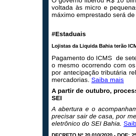
O governo liberou R$ 10 bil
voltada às micro e pequen
máximo emprestado será de 
#Estaduais
Lojistas da Liquida Bahia terão I
Pagamento do ICMS de sete
o mesmo ocorrendo com os d
por antecipação tributária re
mercadorias.
Saiba mais
A partir de outubro, proce
SEI
A abertura e o acompanham
precisar sair de casa, por 
eletrônico do SEI Bahia.
Sai
DECRETO Nº 20.010/2020
- DOE:
2